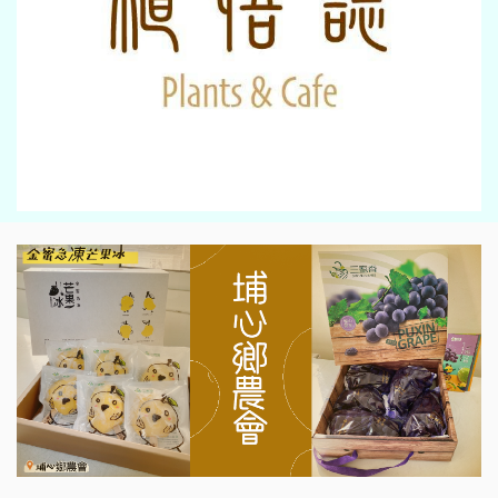
二 25, 2026
影音新聞
百萬獎品 芳苑鄉慶元宵2/27週
五王功夜市登場
二 25, 2026
生活新聞
彰化市發放1億9千多萬春節敬
老禮金-全國最大手筆
一 30, 2026
影音新聞
2025點亮愛心 寰宇共善 寒冬送
暖