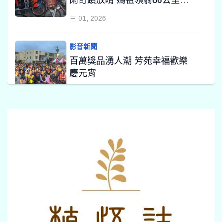
雨奇蹟放晴 媽祖領騎86公里賜
福千名車友
三 01, 2026
影音新聞
百萬獎品湧人潮 芳苑幸福歡樂
慶元宵
二 28, 2026
影音新聞
天馬祝福 田中祈福天燈大小財
神彩接受祝福￼
二 27, 2026
影音新聞
彰化古城踩街國際嘉年華暨慶
典之都晚會