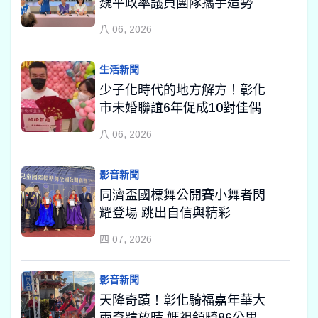
魏平政率議員團隊攜手造勢
八 06, 2026
生活新聞
少子化時代的地方解方！彰化
市未婚聯誼6年促成10對佳偶
八 06, 2026
影音新聞
同濟盃國標舞公開賽小舞者閃
耀登場 跳出自信與精彩
四 07, 2026
影音新聞
天降奇蹟！彰化騎福嘉年華大