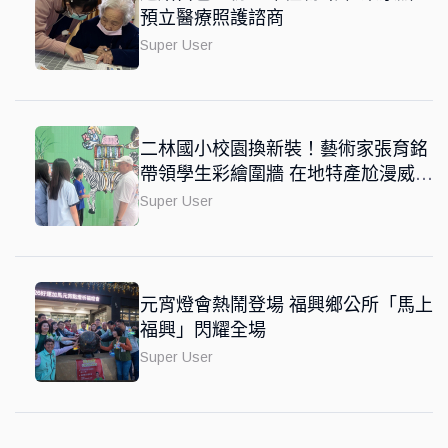
預立醫療照護諮商
Super User
二林國小校園換新裝！藝術家張育銘
帶領學生彩繪圍牆 在地特產尬漫威風
融入國際觀
Super User
元宵燈會熱鬧登場 福興鄉公所「馬上
福興」閃耀全場
Super User