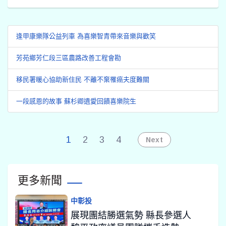
逢甲康樂隊公益列車 為喜樂智青帶來音樂與歡笑
芳苑鄉芳仁段三區農路改善工程會勘
移民署暖心協助新住民 不離不棄罹癌夫度難關
一段感恩的故事 蘇杉卿遺愛回饋喜樂院生
1
2
3
4
Next
更多新聞
中彰投
展現團結勝選氣勢 縣長參選人