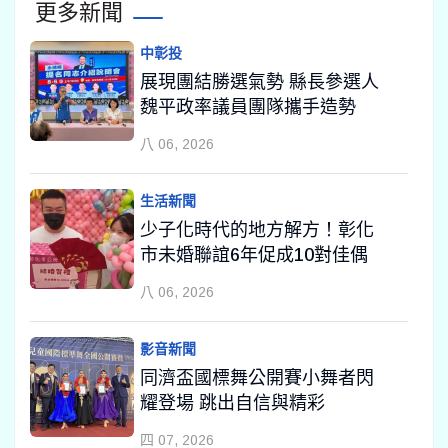
更多新聞
中彰投
展現團結勝選氣勢 縣長參選人
魏平政率議員團隊攜手造勢
八 06, 2026
生活新聞
少子化時代的地方解方！彰化
市未婚聯誼6年促成10對佳偶
八 06, 2026
影音新聞
同濟盃國標舞公開賽小舞者閃
耀登場 跳出自信與精彩
四 07, 2026