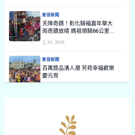
影音新聞
天降奇蹟！彰化騎福嘉年華大
雨奇蹟放晴 媽祖領騎86公里賜
福千名車友
三 01, 2026
影音新聞
百萬獎品湧人潮 芳苑幸福歡樂
慶元宵
二 28, 2026
影音新聞
天馬祝福 田中祈福天燈大小財
神彩接受祝福￼
二 27, 2026