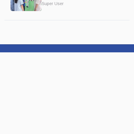
融入國際觀
Super User
關於我們 | 著作權聲明 |
聯絡我們
|
加入記者團隊
首頁
|
影音
|
生活
|
社會
|
警政
|
美食
|
旅遊
|
藝文
|
專題
FACEBOOK
TOUTUBE