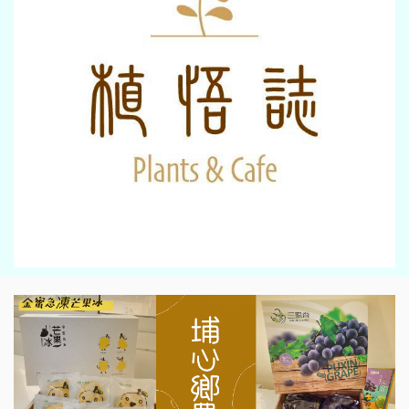
影音新聞
彰化古城踩街國際嘉年華暨慶
典之都晚會
二 25, 2026
影音新聞
百萬獎品 芳苑鄉慶元宵2/27週
五王功夜市登場
二 25, 2026
生活新聞
彰化市發放1億9千多萬春節敬
老禮金-全國最大手筆
一 30, 2026