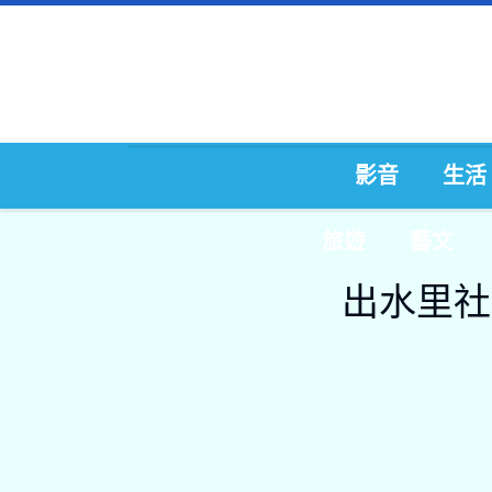
影音
生活
旅遊
藝文
出水里社