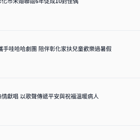
化市未婚聯誼6年促成10對佳偶
攜手哇哈哈劇團 陪伴彰化家扶兒童歡樂過暑假
情獻唱 以歌聲傳遞平安與祝福溫暖病人