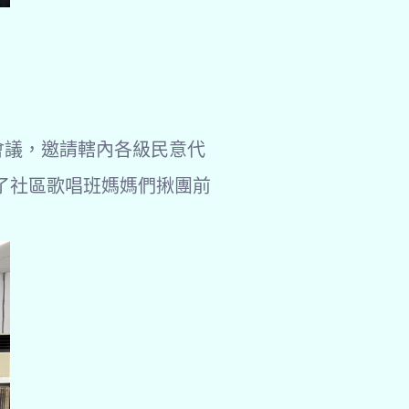
會議，邀請轄內各級民意代
了社區歌唱班媽媽們揪團前