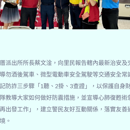
厝派出所所長蔡文淦，向里民報告轄內最新治安及
導勿酒後駕車、微型電動車安全駕駛等交通安全常
記防詐三步驟「1聽、2掛、3查證」，以保護自身
隊教導大家如何做好防震措施，並宣導心肺復甦術
再出發工作」，建立警民友好互動關係，落實友善
境。