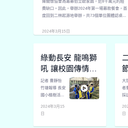
痺關懷協會為籌募伯立歐家園，近8千萬元的經
費缺口。因此，舉辦2024年第一場募款餐會，首
度回到二林起源地舉辦，共73個單位團體認桌捐
款力挺，加上藝術家作品義賣.募得近三百萬元，
持續為興建伯立歐家園夢想園地邁進。
2024年3月15日
綠動長安 龍鳴獅
吼 讓校園傳情永
續
記者 曹靜怡
大
竹塘報導 長安
者
國小植樹活動
採
結合七星獅子
鄉
2024年3月15
20
會，辦理社區
年
日
日
糖尿病篩檢活
午
動。校長林家
二