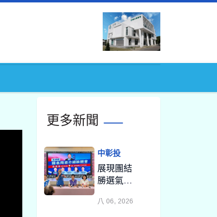
更多新聞
中彰投
展現團結
勝選氣勢
縣長參選
八 06, 2026
人魏平政