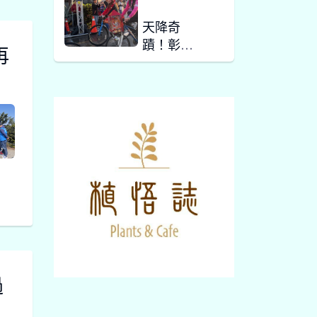
天降奇
蹟！彰化
再
騎福嘉年
三 01, 2026
華大雨奇
蹟放晴 媽
祖領騎86
影音新聞
公里賜福
千名車友
百萬獎品
湧人潮 芳
苑幸福歡
二 28, 2026
樂慶元宵
影音新聞
過