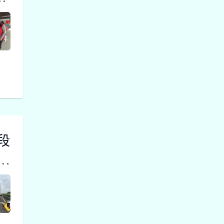
天馬祝福
田中祈福
弱
天燈大小
二 27, 2026
財神彩接
受祝福￼
影音新聞
彰化古城
踩街國際
嘉年華暨
二 25, 2026
段
慶典之都
晚會
撞
影音新聞
百萬獎品
芳苑鄉慶