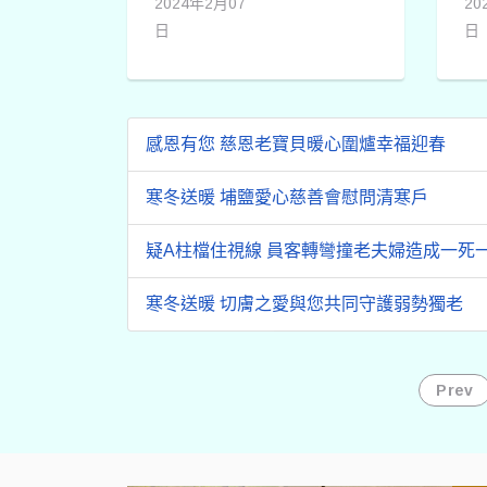
2024年2月07
20
近，民眾發現
教
日
日
在田中鎮高鐵
持
連絡道附近一
彰
處水溝，疑似
菜
被不肖人士偷
年
感恩有您 慈恩老寶貝暖心圍爐幸福迎春
倒大批有毒的
長
廢棄物，包括
衣
寒冬送暖 埔鹽愛心慈善會慰問清寒戶
像農藥瓶、機
會
油瓶等，破壞
台
疑A柱檔住視線 員客轉彎撞老夫婦造成一死
整體的生態、
公
汙染水源，劉
到
寒冬送暖 切膚之愛與您共同守護弱勢獨老
姓業主氣炸向
北
立委陳素月陳
捐
情，今天到場
米
Prev
會勘，希望儘
及
快揪出亂倒廢
暖
棄物的不肖人
士。