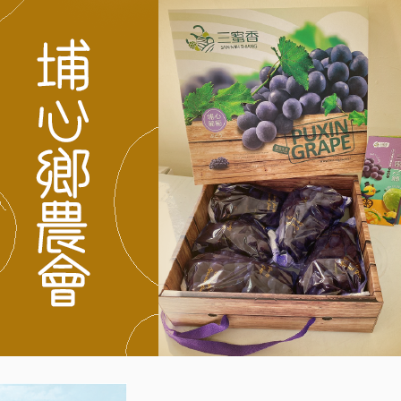
罪嫌移送、吊
銷駕照並終生
不得再考領。