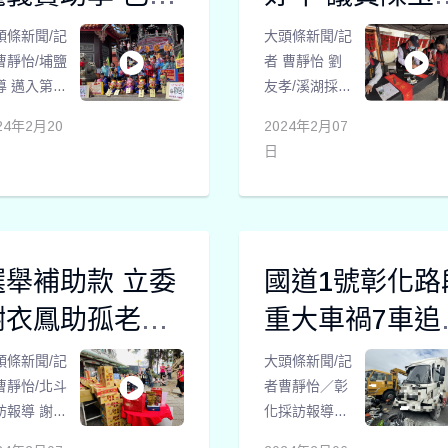
越的農友。
全國性協
的便利安全。
9年
席攜手企業助
，是為一專
頭條新聞/記
大頭條新聞/記
於為失能家
曹靜怡/埔鹽
者 曹靜怡 劉
勢
爭取公平權
導 邁入第29
友孝/溪湖採訪
的非營利組
的家扶中心
報導 由議員陳
24年2月20
2024年2月07
。
賣古早燈籠
玉姬、溪湖鎮
日
學活動，今
婦女會、惠捷
在埔鹽鄉順
貿易、見誠工
宮進行，希
業等在地企
透過這樣活
業，舉辦龍年
，在開學之
迎春寫春聯關
選舉補助款 立委
國道1號彰化路
能幫助彰化
懷低收家庭活
扶中心近三
動，年前捐贈
謝衣鳳助孤老溫
重大車禍7車追
名弱勢學
年菜與紅包活
飽過新年 拋磚引
釀1死1傷
，為他們募
頭條新聞/記
動，讓需要關
大頭條新聞/記
助學金。
曹靜怡/北斗
照的家庭能夠
者曹靜怡／彰
師公會捐
訪報導 謝言
前來領取回家
化採訪報導
助白米助孤老
謝林玉鶯文
過好年。
台中市歲42張