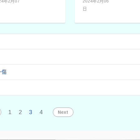
24年2月07
2024年2月06
基金會，支
姓大貨車司機
日
華山基金會
無照駕駛，昨
化縣孤老年
行駛國1南
已邁入第8
下，涉嫌一邊
，該會執行
開車一邊看
暨立委—謝
手，行經
鳳和台灣省
197.1公里時
計師公會及
連環追撞7輛
中市會計師
車，被追撞的
一傷
會等人，來
前車起火翻
華山基金會
覆，造成一死
斗站，共同
一傷，他擔心
助年菜及白
東窗事發，打
讓老寶貝們
電話給弟弟趕
1
2
3
4
Next
弱勢民眾溫
上國道趁亂頂
過年。
替他，昨晚警
詢時被識破，
除依過失致死