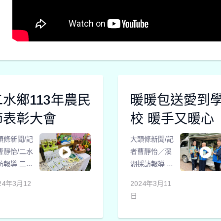
二水鄉113年農民
暖暖包送愛到
節表彰大會
校 暖手又暖心
頭條新聞/記
大頭條新聞/記
曹靜怡/二水
者曹靜怡／溪
訪報導 二水
湖採訪報導 這
農會於113
二天天氣又變
24年3月12
2024年3月11
3月12日上
冷，有慈善團
日
舉行113年
體接受到即期
水鄉各界慶
品暖暖包物