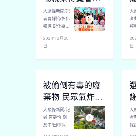
卓
的
宵節在南郭國小
2
大頭條新聞/記
會
大
者曹靜怡/彰化
注
者
報導 彰化縣
庭
報
113年第一場
益
年
2024年2月20
20
就業博覽會元
織
義
日
日
宵節在南郭國
助
小開跑，另有
年
5場分別於三
澤
月、五月、七
望
月、八月、十
動
被偷倒有毒的廢
月登場，預計
際
將共會有約
家
棄物 民眾氣炸向
6000個工作機
千
立委陳情
會。
大頭條新聞/記
童
大
者 曹靜怡 劉
集
者
玉 會計
友孝/田中採訪
採
報導 年關將
信