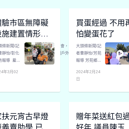
農民節表彰
資，特別由彰
會，表揚
化縣關懷慈善
00名優秀農
會人員，將這
體驗市區無障礙
買蛋經過 不用
，此次頒獎
些一樣可以用
動包括模範
的暖暖包送到
設施建置情形與
怕變蛋花了
家、專業農
學校，讓小朋
行的安全
傷重建協會舉辦第十六屆第二次會員大會，活動中除
、果菜共同
頭條新聞/記
友在這幾天氣
大頭條新聞/記
，也舉辦餐聚活動，讓會員們能走到戶外互相交
銷、以及生
曹靜怡/彰化
變冷時可以暖
者曹靜怡/芳苑
技術改良有
訪報導 雇主
手又暖心。
報導 芳苑鄉向
人員等多個
會創立於
中央爭取680
24年3月02
2024年2月24
項。去年
21
年
8
月，是
萬經費，要將
日
112年），
台唯一專為
建平村、新生
水鄉農會的
「照護需
村、文津村凹
菜共同運銷
」而聘僱看
凸不平的產業
重達
、使用長照
道路，刨除重
787,292公
弱勢、重
舖、路基整理
家扶元宵古早燈
贈年菜送紅包
。為了鼓勵
、失能、身
及道路維修工
此方面表現
家庭所成立
程，還民眾行
籠義賣助學 已有
好年 議員陳玉姬