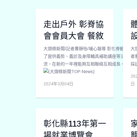
惠表示，透過
祝
植樹深化師生
大
對植物的保育
1
走出戶外 彰脊協
概念。
友
活
會會員大會 餐敘
農
大頭條新聞/記者曹靜怡/埔心報導 彰化脊髓損
民
大
了提供義剪、義診及身障輔具補助講座等活動外
運
者
流，在新的一年裡能夠互相聯絡互相成長。
產
採
功
協
20
獎
20
2024年3月04日
日
（
全
二
有
果
求
總
護
2,
的
彰化縣113年第一
斤
症
在
障
場就業博覽會元