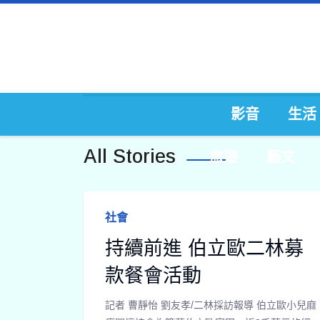
影音
生活
All Stories
旅遊
藝文
社會
持續前進 伯立歐二林募
款餐會活動
記者 曹靜怡 劉友孝/二林採訪報導 伯立歐小兒麻