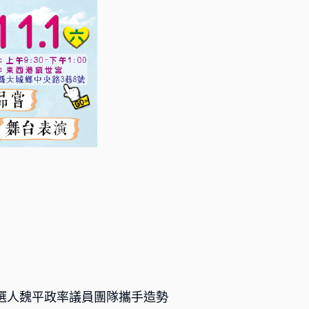
選人魏平政率議員團隊攜手造勢