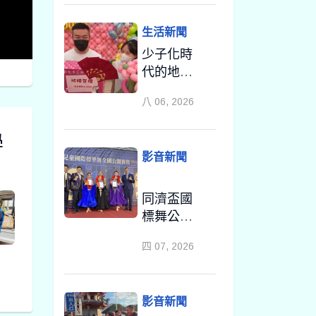
率議員團
隊攜手造
生活新聞
勢
少子化時
代的地方
解方！彰
八 06, 2026
化市未婚
聯誼6年促
學
成10對佳
影音新聞
偶
同濟盃國
標舞公開
賽小舞者
四 07, 2026
閃耀登場
跳出自信
與精彩
影音新聞