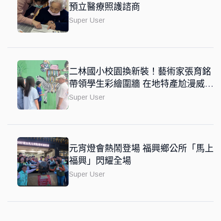
預立醫療照護諮商
Super User
二林國小校園換新裝！藝術家張育銘
帶領學生彩繪圍牆 在地特產尬漫威風
融入國際觀
Super User
元宵燈會熱鬧登場 福興鄉公所「馬上
福興」閃耀全場
Super User