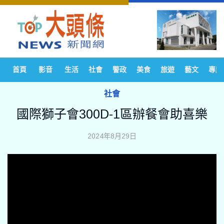
首頁
影音
生活
社會
警政
美食
旅遊
藝文
專題
社會
國際獅子會300D-1區辦餐會助喜樂
2024年8月29日