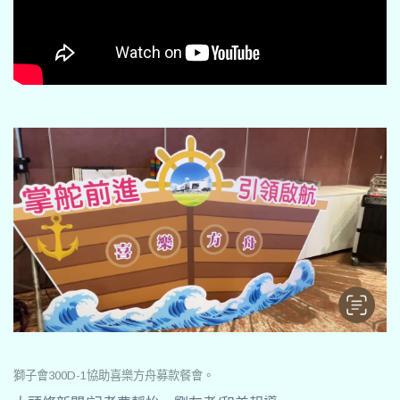
獅子會300D-1協助喜樂方舟募款餐會。